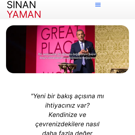
SİNAN
YAMAN
ak bu
"Yeni bir bakış açısına mı
"Sin
ız, bu
ihtiyacınız var?
yük
z, bu
Kendinize ve
in
 bir
çevrenizdekilere nasıl
yar
gramı
daha fazla değer