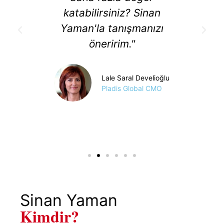
ayal
katabilirsiniz? Sinan
man’a
Yaman'la tanışmanızı
r."
öneririm."
Lale Saral Develioğlu
oji CEO
Pladis Global CMO
Sinan Yaman
Kimdir?