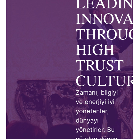
LEADIN
INNOVA
THROU
HIGH
TRUST
CULTUR
Zamanı, bilgiyi
ve enerjiyi iyi
yönetenler,
dünyayı
yönetirler. Bu
yüzden dünya